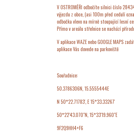
V OSTROMĚŘI odbočíte silnici číslo 284
výjezdu z obce, (asi 100m před cedulí ozna
odbočka vlevo na mírně stoupající lesní 
Přímo v areálu střelnice se nachází přírodn
V aplikace WAZE nebo GOOGLE MAPS zad
aplikace Vás dovede na parkoviště
Souřadnice:
50.3786306N, 15.5555444E
N 50°22.71783', E 15°33.33267'
50°22'43.070"N, 15°33'19.960"E
9F2Q9HH4+F6